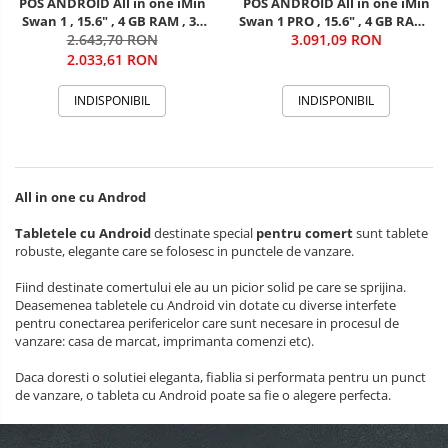
POS ANDROID All in one iMin
POS ANDROID All in one iMin
Swan 1 , 15.6" , 4 GB RAM , 32
Swan 1 PRO , 15.6" , 4 GB RAM ,
GB ROM, WIFI, Bluetooth
2.643,70 RON
64 GB ROM, WIFI, Bluetooth
3.091,09 RON
2.033,61 RON
INDISPONIBIL
INDISPONIBIL
All in one cu Androd
Tabletele cu Android
destinate special
pentru comert
sunt tablete
robuste, elegante care se folosesc in punctele de vanzare.
Fiind destinate comertului ele au un picior solid pe care se sprijina.
Deasemenea tabletele cu Android vin dotate cu diverse interfete
pentru conectarea perifericelor care sunt necesare in procesul de
vanzare: casa de marcat, imprimanta comenzi etc).
Daca doresti o solutiei eleganta, fiablia si performata pentru un punct
de vanzare, o tableta cu Android poate sa fie o alegere perfecta.